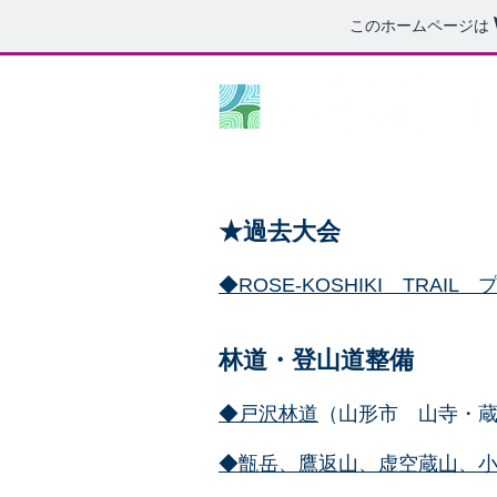
このホームページは
​★過去大会
◆ROSE-KOSHIKI TRAIL
​林道・登山道整備
◆戸沢林道
（山形市 山寺・
◆甑岳、鷹返山、虚空蔵山、