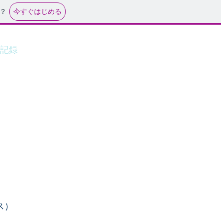
今すぐはじめる
？
記録
協賛案内
More
ース）