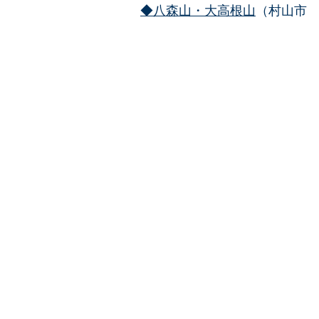
◆八森山・大高根山
（村山市